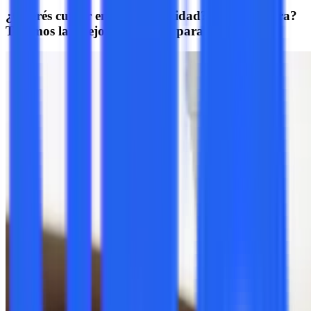
¿Querés cursar en otra modalidad? ¿Otra carrera?
Tenemos las mejores opciones para vos.