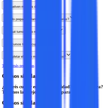
¿Resuelven modelos de examen?
¿Puedo preparar solamente algunas materias?
¿En qué turno puedo rendir el ingreso?
¿Los cursos tienen cupo?
¿Completar el curso me asegura el ingreso?
Tengo más preguntas
Cursos similares
¿Querés cursar en otra modalidad? ¿Otra carrera?
Tenemos las mejores opciones para vos.
Cursos similares