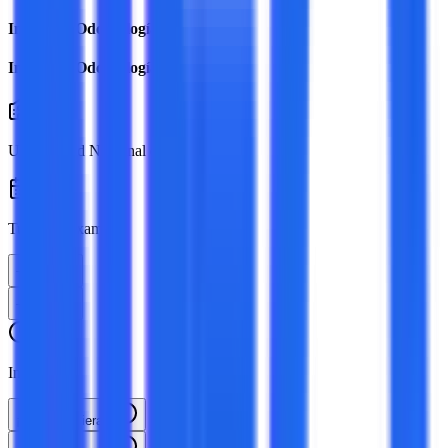
Ingreso a Odontología
Ingreso a Odontología
Universidad Nacional de Córdoba
Turno de examen:
Todos
Todos
Inicio:
¡Cuando quieras!