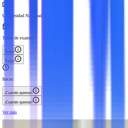
Universidad Nacional de Córdoba
Turno de examen:
Todos
Todos
Inicio:
¡Cuando quieras!
¡Cuando quieras!
Ver más