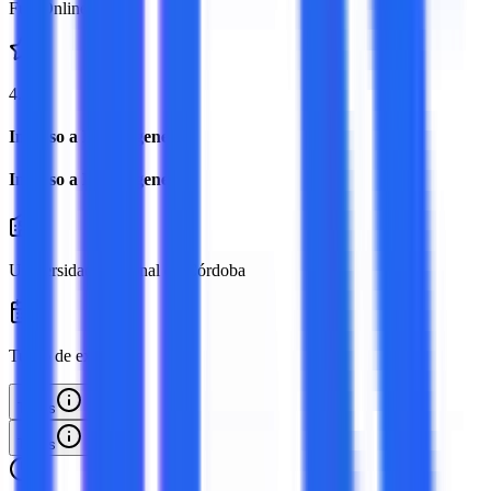
Full Online
4.8
Ingreso a Bioimágenes
Ingreso a Bioimágenes
Universidad Nacional de Córdoba
Turno de examen:
Todos
Todos