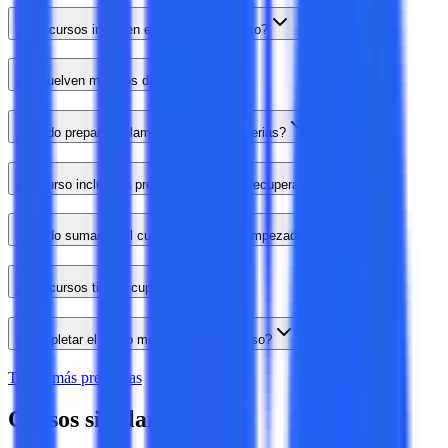
¿Los cursos incluyen el material completo?
¿Resuelven modelos de examen?
¿Puedo preparar solamente algunas materias?
¿El curso incluye la preparación para el recuperatorio?
¿Puedo sumarme al curso luego de ya empezado?
¿Los cursos tienen cupo?
¿Completar el curso me asegura el ingreso?
Tengo más preguntas
Cursos similares