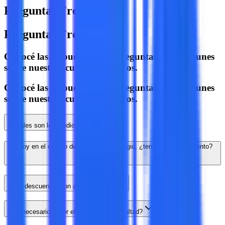
Preguntas Frecuentes
Preguntas Frecuentes
Conocé las respuestas a las preguntas más comunes
sobre nuestros cursos y servicios.
Conocé las respuestas a las preguntas más comunes
sobre nuestros cursos y servicios.
¿Cuáles son los medios de pago?
Estoy en el cuadro de honor de mi colegio, ¿tengo algún descuento?
¿Los descuentos son acumulables?
¿Es necesario hacer el cursillo de la facultad?