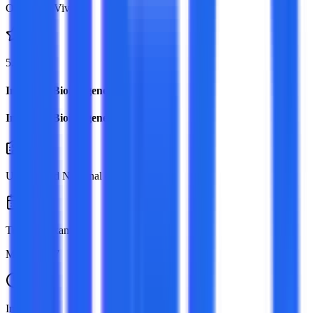
Online En Vivo
5.0
Ingreso a Bioimágenes
Ingreso a Bioimágenes
Universidad Nacional de Córdoba
Turno de examen:
Marzo 2027
Inicio: