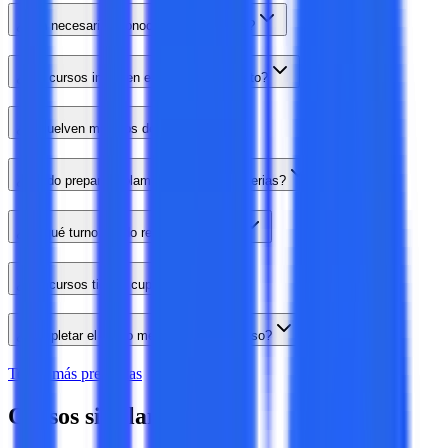
¿Son necesarios conocimientos previos?
¿Los cursos incluyen el material completo?
¿Resuelven modelos de examen?
¿Puedo preparar solamente algunas materias?
¿En qué turno puedo rendir el ingreso?
¿Los cursos tienen cupo?
¿Completar el curso me asegura el ingreso?
Tengo más preguntas
Cursos similares